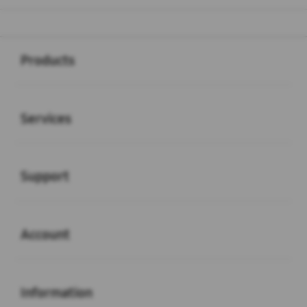
Buka
Footer Navigation
Products
Buka
Services
Buka
Support
Buka
Account
Buka
Information