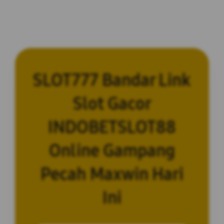
SLOT777 Bandar Link
Slot Gacor
INDOBETSLOT88
Online Gampang
Pecah Maxwin Hari
Ini