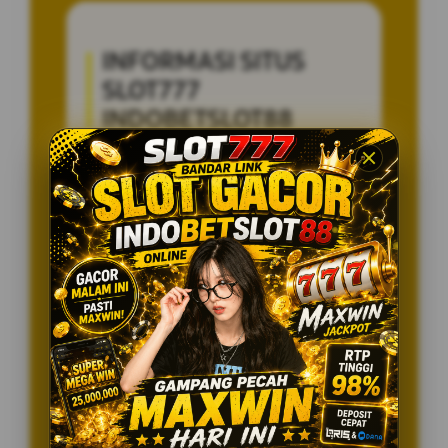
INFORMASI SITUS
SLOT777
INDOBETSLOT88
Penilaian Pengguna
77.888.797
Sistem Pembayaran
4 Metode
Layanan Support
24/7
Platform
Multi-Device