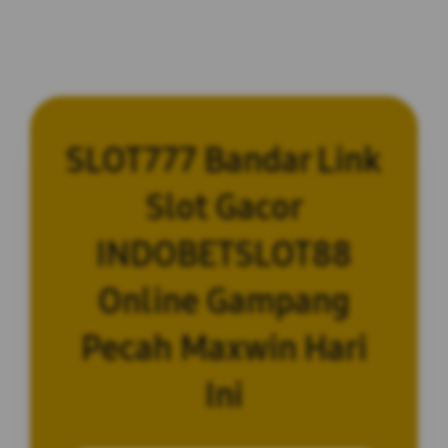
SLOT777 Bandar Link
Slot Gacor
INDOBETSLOT88
Online Gampang
Pecah Maxwin Hari
Ini