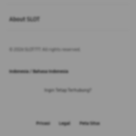
Buka
About SLOT
© 2026 SLOT777. All rights reserved.
Indonesia / Bahasa Indonesia
Ingin Tetap Terhubung?
Privasi
Legal
Peta Situs