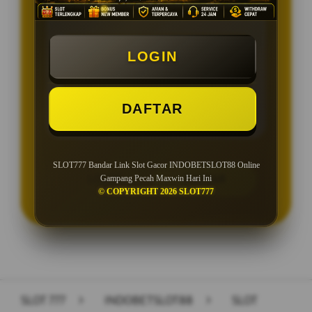
PENAWARAN SPESIAL
BONUS NEW MEMBER 100%
LOGIN
Minimal Deposit Rp. 10.000
Minimal Withdraw Rp 25.000
DAFTAR
SLOT777 Bandar Link Slot Gacor INDOBETSLOT88 Online
LOGIN
DAFTAR
Gampang Pecah Maxwin Hari Ini
© COPYRIGHT 2026 SLOT777
Layer Popup Close
SLOT 777
>
INDOBETSLOT88
>
SLOT