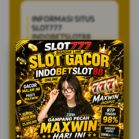
INFORMASI SITUS
SLOT777
INDOBETSLOT88
Penilaian Pengguna
77.888.797
Sistem Pembayaran
4 Metode
Layanan Support
24/7
Platform
Multi-Device