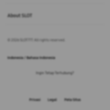
Buka
About SLOT
© 2026 SLOT777. All rights reserved.
Indonesia / Bahasa Indonesia
Ingin Tetap Terhubung?
Privasi
Legal
Peta Situs