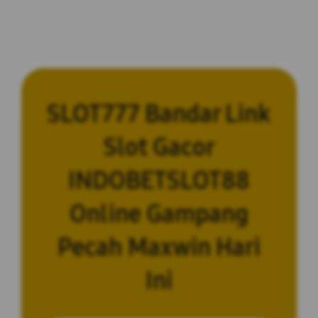
SLOT777 Bandar Link
Slot Gacor
INDOBETSLOT88
Online Gampang
Pecah Maxwin Hari
Ini