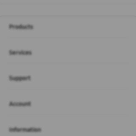
Buka
Footer Navigation
Products
Buka
Services
Buka
Support
Buka
Account
Buka
Information