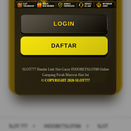
PENAWARAN SPESIAL
BONUS NEW MEMBER 100%
LOGIN
Minimal Deposit Rp. 10.000
Minimal Withdraw Rp 25.000
DAFTAR
SLOT777 Bandar Link Slot Gacor INDOBETSLOT88 Online
LOGIN
DAFTAR
Gampang Pecah Maxwin Hari Ini
© COPYRIGHT 2026 SLOT777
Layer Popup Close
SLOT 777
>
INDOBETSLOT88
>
SLOT