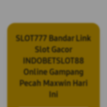
SLOT777 Bandar Link
Slot Gacor
INDOBETSLOT88
Online Gampang
Pecah Maxwin Hari
Ini