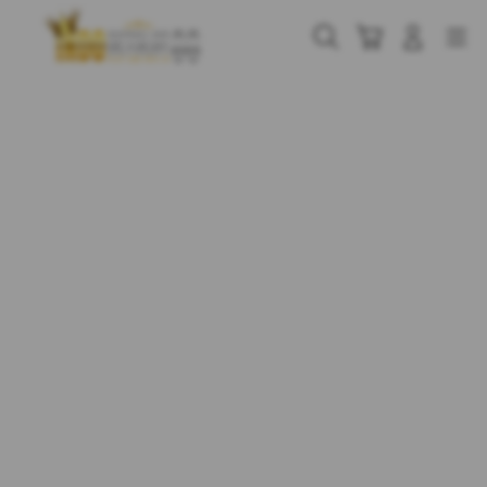
Skip
to
Cari
Troli
Login
Navigation
content