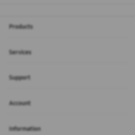
Buka
Footer Navigation
Products
Buka
Services
Buka
Support
Buka
Account
Buka
Information