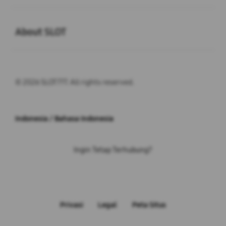
Buka
About SLOT
© 2026 SLOT777. All rights reserved.
Indonesia / Bahasa Indonesia
Ingin Tetap Terhubung?
Privasi
Legal
Peta Situs