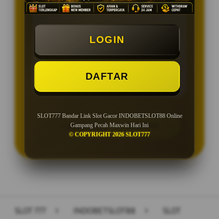
PENAWARAN SPESIAL
BONUS NEW MEMBER 100%
LOGIN
Minimal Deposit Rp. 10.000
Minimal Withdraw Rp 25.000
DAFTAR
SLOT777 Bandar Link Slot Gacor INDOBETSLOT88 Online
LOGIN
DAFTAR
Gampang Pecah Maxwin Hari Ini
© COPYRIGHT 2026 SLOT777
Layer Popup Close
SLOT 777
>
INDOBETSLOT88
>
SLOT