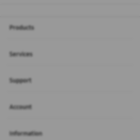
Buka
Footer Navigation
Products
Buka
Services
Buka
Support
Buka
Account
Buka
Information