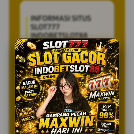
INFORMASI SITUS
SLOT777
INDOBETSLOT88
Penilaian Pengguna
77.888.797
Sistem Pembayaran
4 Metode
Layanan Support
24/7
Platform
Multi-Device