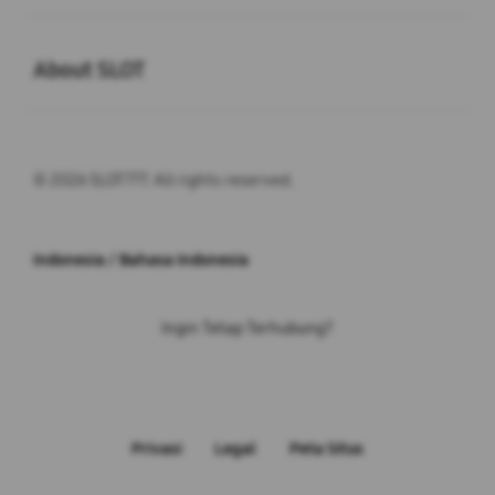
Buka
About SLOT
© 2026 SLOT777. All rights reserved.
Indonesia / Bahasa Indonesia
Ingin Tetap Terhubung?
Privasi
Legal
Peta Situs