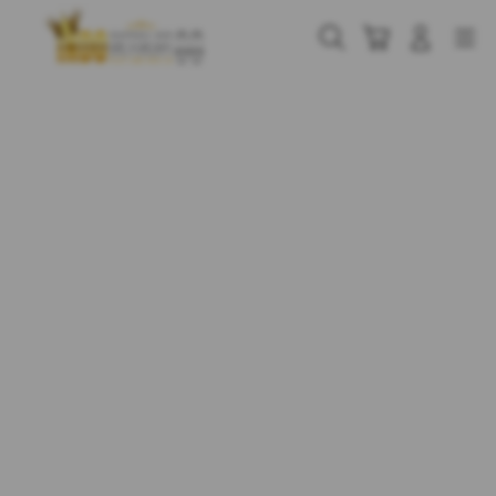
Skip
to
Cari
Troli
Login
Navigation
content