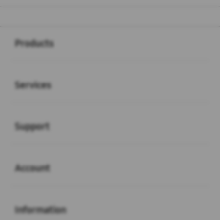
Buka
Footer Navigation
Products
Buka
Services
Buka
Support
Buka
Account
Buka
Information