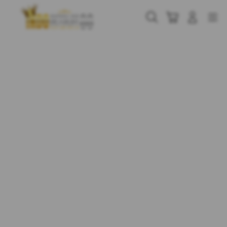
Skip
to
Cari
Troli
Login
Navigation
content