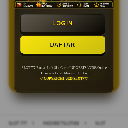
PENAWARAN SPESIAL
BONUS NEW MEMBER 100%
LOGIN
Minimal Deposit Rp. 10.000
Minimal Withdraw Rp 25.000
DAFTAR
SLOT777 Bandar Link Slot Gacor INDOBETSLOT88 Online
LOGIN
DAFTAR
Gampang Pecah Maxwin Hari Ini
© COPYRIGHT 2026 SLOT777
Layer Popup Close
SLOT 777
>
INDOBETSLOT88
>
SLOT