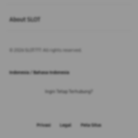
Buka
About SLOT
© 2026 SLOT777. All rights reserved.
Indonesia / Bahasa Indonesia
Ingin Tetap Terhubung?
Privasi
Legal
Peta Situs