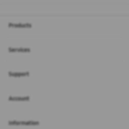
Buka
Footer Navigation
Products
Buka
Services
Buka
Support
Buka
Account
Buka
Information