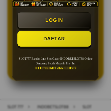
PENAWARAN SPESIAL
BONUS NEW MEMBER 100%
LOGIN
Minimal Deposit Rp. 10.000
Minimal Withdraw Rp 25.000
DAFTAR
SLOT777 Bandar Link Slot Gacor INDOBETSLOT88 Online
LOGIN
DAFTAR
Gampang Pecah Maxwin Hari Ini
© COPYRIGHT 2026 SLOT777
Layer Popup Close
SLOT 777
>
INDOBETSLOT88
>
SLOT