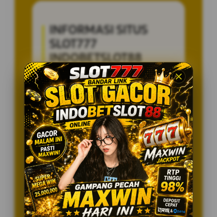
INFORMASI SITUS
SLOT777
INDOBETSLOT88
Penilaian Pengguna
77.888.797
Sistem Pembayaran
4 Metode
Layanan Support
24/7
Platform
Multi-Device