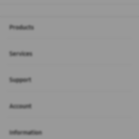
Buka
Footer Navigation
Products
Buka
Services
Buka
Support
Buka
Account
Buka
Information