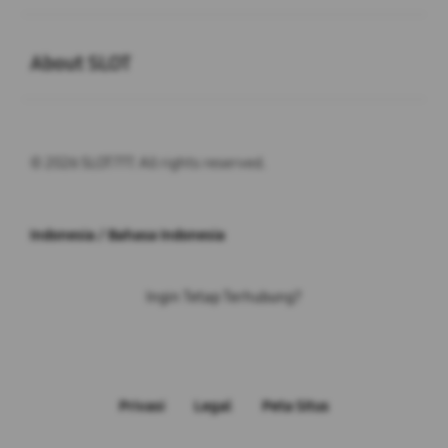
Buka
About SLOT
© 2026 SLOT777. All rights reserved.
Indonesia / Bahasa Indonesia
Ingin Tetap Terhubung?
Privasi
Legal
Peta Situs