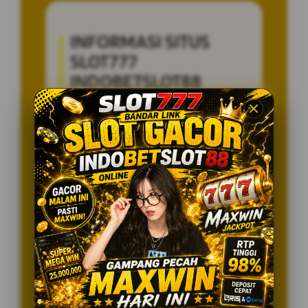
INFORMASI SITUS
SLOT777
INDOBETSLOT88
Penilaian Pengguna
77.888.797
Sistem Pembayaran
4 Metode
Layanan Support
24/7
Platform
Multi-Device