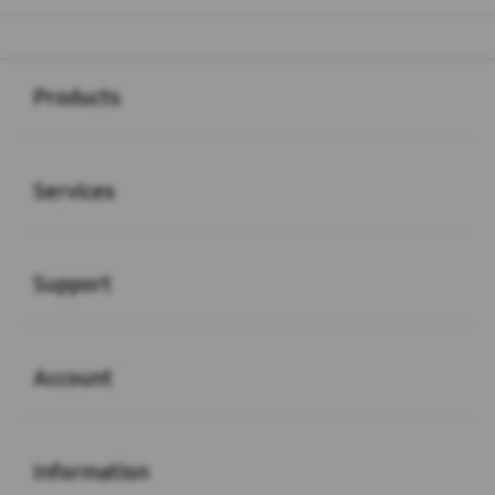
Buka
Footer Navigation
Products
Buka
Services
Buka
Support
Buka
Account
Buka
Information