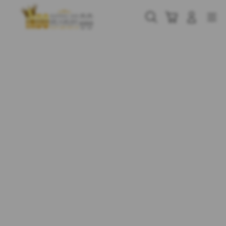
Skip
to
Cari
Troli
Login
Navigation
content