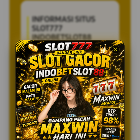
INFORMASI SITUS
SLOT777
INDOBETSLOT88
Penilaian Pengguna
77.888.797
Sistem Pembayaran
4 Metode
Layanan Support
24/7
Platform
Multi-Device