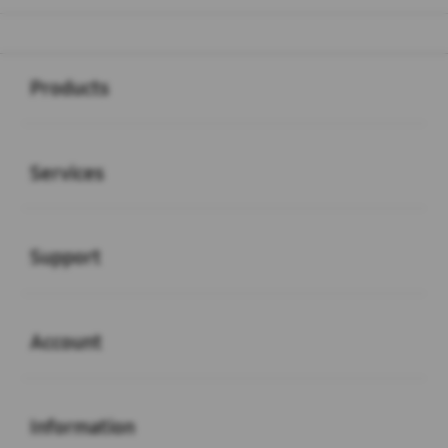
Buka
Footer Navigation
Products
Buka
Services
Buka
Support
Buka
Account
Buka
Information