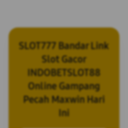
SLOT777 Bandar Link
Slot Gacor
INDOBETSLOT88
Online Gampang
Pecah Maxwin Hari
Ini