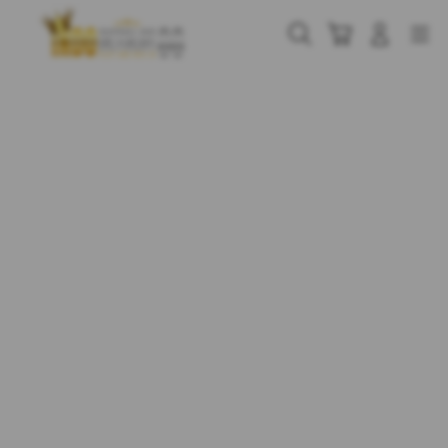
Skip
to
Cari
Troli
Login
Navigation
content