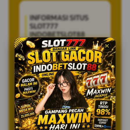
INFORMASI SITUS
SLOT777
INDOBETSLOT88
Penilaian Pengguna
77.888.797
Sistem Pembayaran
4 Metode
Layanan Support
24/7
Platform
Multi-Device