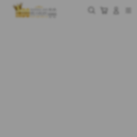
Skip
to
Cari
Troli
Login
Navigation
content