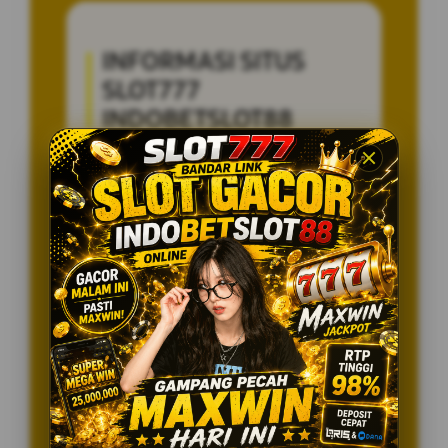
INFORMASI SITUS
SLOT777
INDOBETSLOT88
Penilaian Pengguna
77.888.797
Sistem Pembayaran
4 Metode
Layanan Support
24/7
Platform
Multi-Device