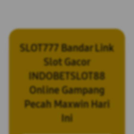
SLOT777 Bandar Link
Slot Gacor
INDOBETSLOT88
Online Gampang
Pecah Maxwin Hari
Ini