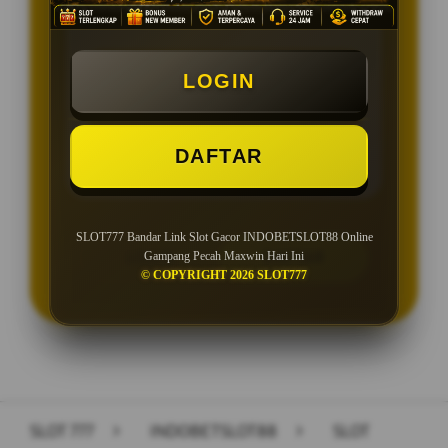
PENAWARAN SPESIAL
BONUS NEW MEMBER 100%
LOGIN
Minimal Deposit Rp. 10.000
Minimal Withdraw Rp 25.000
DAFTAR
SLOT777 Bandar Link Slot Gacor INDOBETSLOT88 Online
LOGIN
DAFTAR
Gampang Pecah Maxwin Hari Ini
© COPYRIGHT 2026 SLOT777
Layer Popup Close
SLOT 777
>
INDOBETSLOT88
>
SLOT