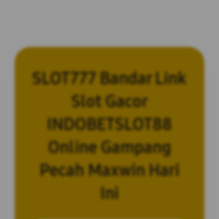
SLOT777 Bandar Link
Slot Gacor
INDOBETSLOT88
Online Gampang
Pecah Maxwin Hari
Ini