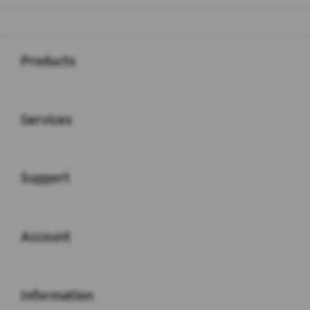
Buka
Footer Navigation
Products
Buka
Services
Buka
Support
Buka
Account
Buka
Information