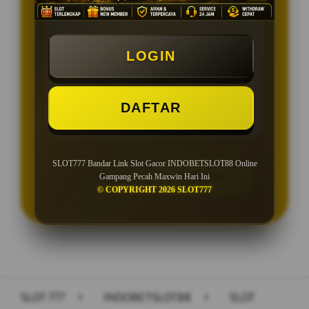
PENAWARAN SPESIAL
BONUS NEW MEMBER 100%
LOGIN
Minimal Deposit Rp. 10.000
Minimal Withdraw Rp 25.000
DAFTAR
SLOT777 Bandar Link Slot Gacor INDOBETSLOT88 Online
LOGIN
DAFTAR
Gampang Pecah Maxwin Hari Ini
© COPYRIGHT 2026 SLOT777
Layer Popup Close
SLOT 777
>
INDOBETSLOT88
>
SLOT