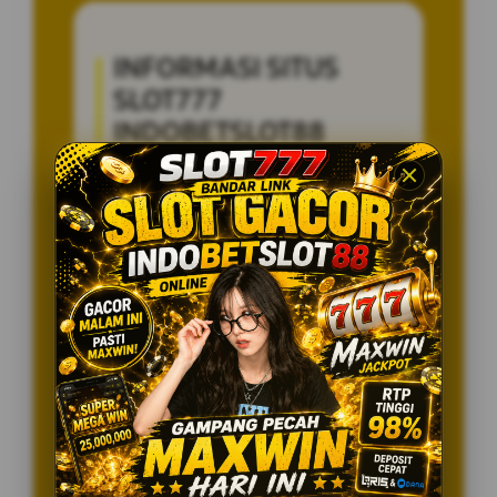
INFORMASI SITUS
SLOT777
INDOBETSLOT88
Penilaian Pengguna
77.888.797
Sistem Pembayaran
4 Metode
Layanan Support
24/7
Platform
Multi-Device