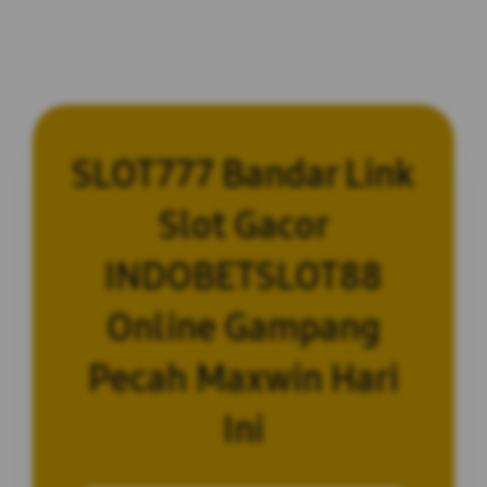
SLOT777 Bandar Link
Slot Gacor
INDOBETSLOT88
Online Gampang
Pecah Maxwin Hari
Ini