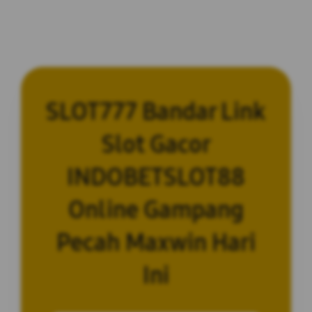
SLOT777 Bandar Link
Slot Gacor
INDOBETSLOT88
Online Gampang
Pecah Maxwin Hari
Ini