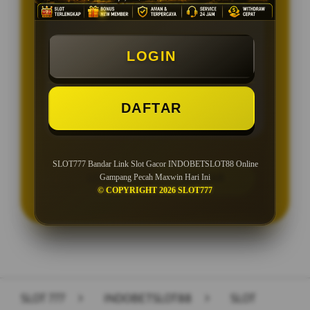
PENAWARAN SPESIAL
BONUS NEW MEMBER 100%
LOGIN
Minimal Deposit Rp. 10.000
Minimal Withdraw Rp 25.000
DAFTAR
SLOT777 Bandar Link Slot Gacor INDOBETSLOT88 Online
LOGIN
DAFTAR
Gampang Pecah Maxwin Hari Ini
© COPYRIGHT 2026 SLOT777
Layer Popup Close
SLOT 777
>
INDOBETSLOT88
>
SLOT