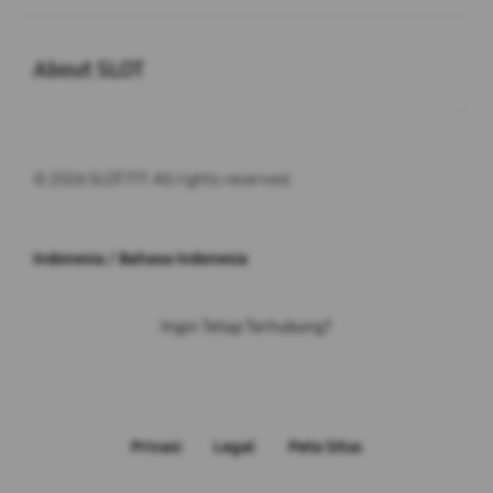
Buka
About SLOT
© 2026 SLOT777. All rights reserved.
Indonesia / Bahasa Indonesia
Ingin Tetap Terhubung?
Privasi
Legal
Peta Situs