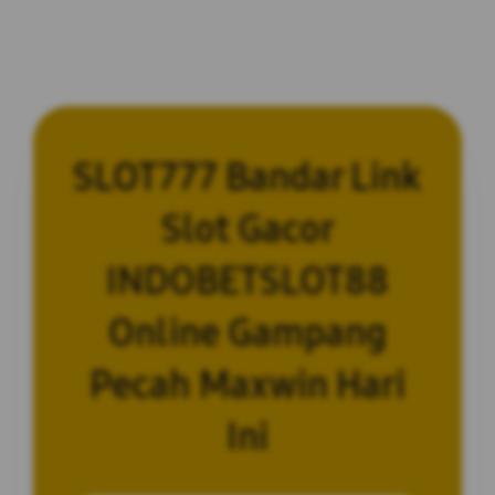
SLOT777 Bandar Link
Slot Gacor
INDOBETSLOT88
Online Gampang
Pecah Maxwin Hari
Ini