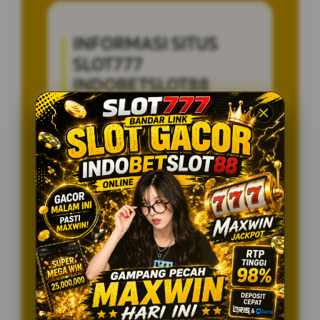
INFORMASI SITUS
SLOT777
INDOBETSLOT88
Penilaian Pengguna
77.888.797
Sistem Pembayaran
4 Metode
Layanan Support
24/7
Platform
Multi-Device