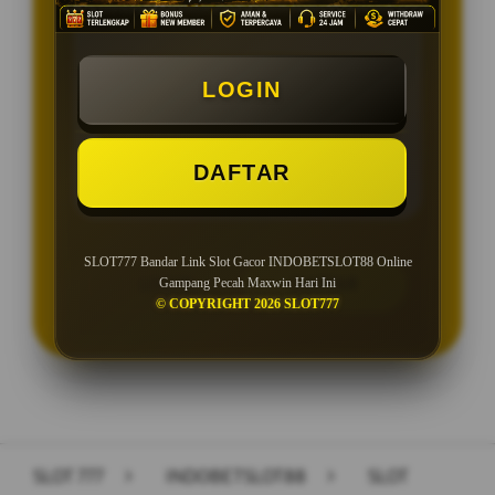
PENAWARAN SPESIAL
BONUS NEW MEMBER 100%
LOGIN
Minimal Deposit Rp. 10.000
Minimal Withdraw Rp 25.000
DAFTAR
SLOT777 Bandar Link Slot Gacor INDOBETSLOT88 Online
LOGIN
DAFTAR
Gampang Pecah Maxwin Hari Ini
© COPYRIGHT 2026 SLOT777
Layer Popup Close
SLOT 777
>
INDOBETSLOT88
>
SLOT