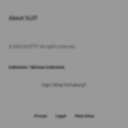
Buka
About SLOT
© 2026 SLOT777. All rights reserved.
Indonesia / Bahasa Indonesia
Ingin Tetap Terhubung?
Privasi
Legal
Peta Situs