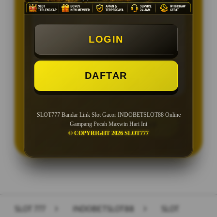
PENAWARAN SPESIAL
BONUS NEW MEMBER 100%
LOGIN
Minimal Deposit Rp. 10.000
Minimal Withdraw Rp 25.000
DAFTAR
SLOT777 Bandar Link Slot Gacor INDOBETSLOT88 Online
LOGIN
DAFTAR
Gampang Pecah Maxwin Hari Ini
© COPYRIGHT 2026 SLOT777
Layer Popup Close
SLOT 777
>
INDOBETSLOT88
>
SLOT