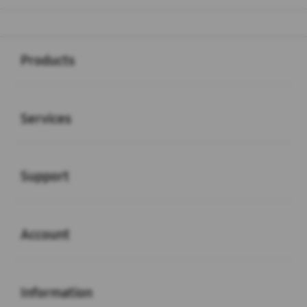
Buka
Footer Navigation
Products
Buka
Services
Buka
Support
Buka
Account
Buka
Information