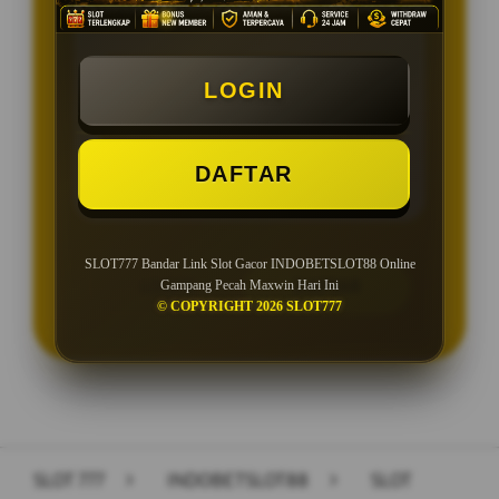
PENAWARAN SPESIAL
BONUS NEW MEMBER 100%
LOGIN
Minimal Deposit Rp. 10.000
Minimal Withdraw Rp 25.000
DAFTAR
SLOT777 Bandar Link Slot Gacor INDOBETSLOT88 Online
LOGIN
DAFTAR
Gampang Pecah Maxwin Hari Ini
© COPYRIGHT 2026 SLOT777
Layer Popup Close
SLOT 777
>
INDOBETSLOT88
>
SLOT