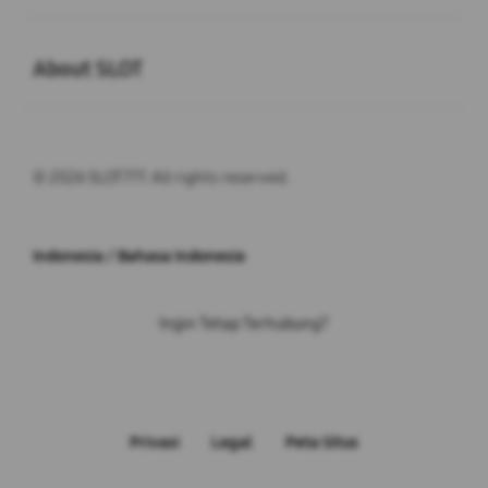
Buka
About SLOT
© 2026 SLOT777. All rights reserved.
Indonesia / Bahasa Indonesia
Ingin Tetap Terhubung?
Privasi
Legal
Peta Situs