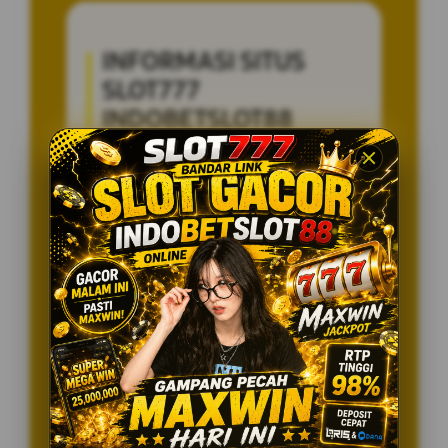
INFORMASI SITUS
SLOT777
INDOBETSLOT88
Penilaian Pengguna
77.888.797
Sistem Pembayaran
4 Metode
Layanan Support
24/7
Platform
Multi-Device