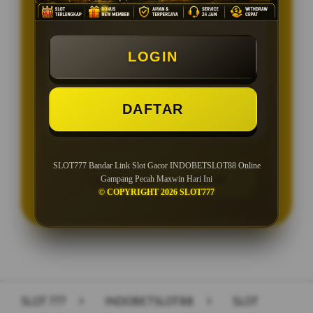
PENAWARAN SPESIAL
BONUS NEW MEMBER 100%
LOGIN
Minimal Deposit Rp. 10.000
Minimal Withdraw Rp 25.000
DAFTAR
SLOT777 Bandar Link Slot Gacor INDOBETSLOT88 Online
LOGIN
DAFTAR
Gampang Pecah Maxwin Hari Ini
© COPYRIGHT 2026 SLOT777
Layer Popup Close
SLOT 777
>
INDOBETSLOT88
>
SLOT