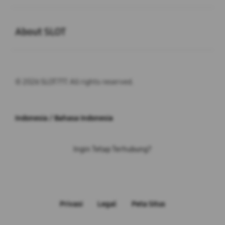
Buka
About SLOT
© 2026 SLOT777. All rights reserved.
Indonesia / Bahasa Indonesia
Ingin Tetap Terhubung?
Privasi
Legal
Peta Situs