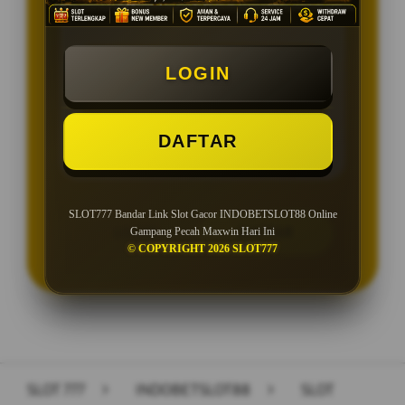
PENAWARAN SPESIAL
BONUS NEW MEMBER 100%
LOGIN
Minimal Deposit Rp. 10.000
Minimal Withdraw Rp 25.000
DAFTAR
SLOT777 Bandar Link Slot Gacor INDOBETSLOT88 Online
LOGIN
DAFTAR
Gampang Pecah Maxwin Hari Ini
© COPYRIGHT 2026 SLOT777
Layer Popup Close
SLOT 777
>
INDOBETSLOT88
>
SLOT