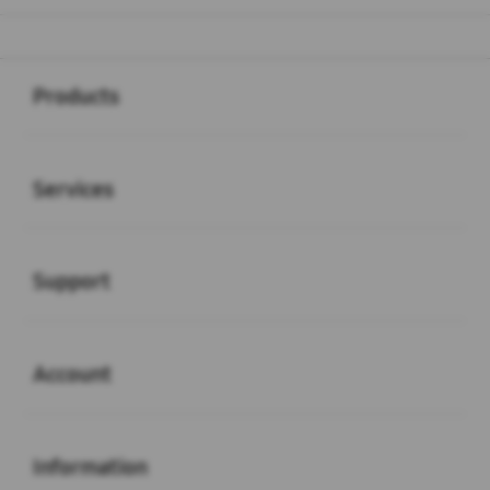
Buka
Footer Navigation
Products
Buka
Services
Buka
Support
Buka
Account
Buka
Information