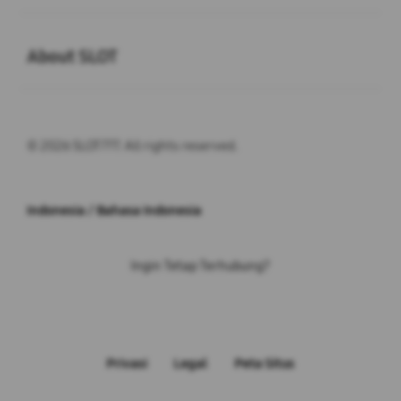
Buka
About SLOT
© 2026 SLOT777. All rights reserved.
Indonesia / Bahasa Indonesia
Ingin Tetap Terhubung?
Privasi
Legal
Peta Situs