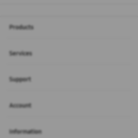
Buka
Footer Navigation
Products
Buka
Services
Buka
Support
Buka
Account
Buka
Information