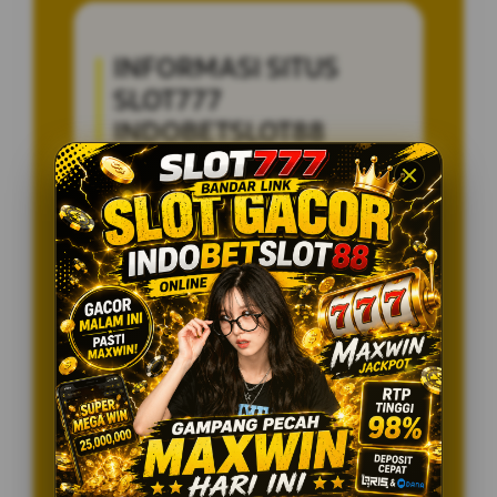
INFORMASI SITUS
SLOT777
INDOBETSLOT88
Penilaian Pengguna
77.888.797
Sistem Pembayaran
4 Metode
Layanan Support
24/7
Platform
Multi-Device