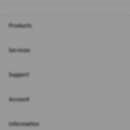
Buka
Footer Navigation
Products
Buka
Services
Buka
Support
Buka
Account
Buka
Information