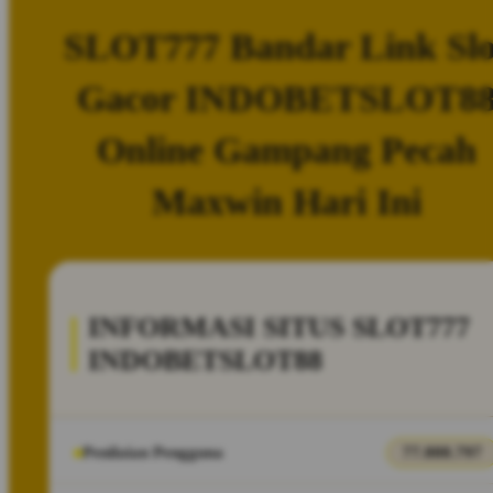
SLOT777 Bandar Link Slo
Gacor INDOBETSLOT8
Online Gampang Pecah
Maxwin Hari Ini
INFORMASI SITUS SLOT777
INDOBETSLOT88
Penilaian Pengguna
77.888.797