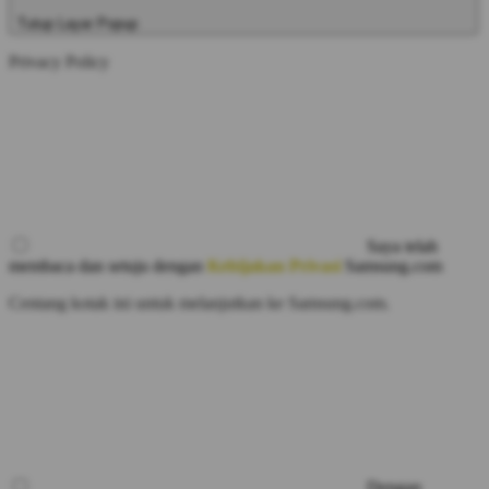
Tutup Layar Popup
Privacy Policy
Saya telah
membaca dan setuju dengan
Kebijakan Privasi
Samsung.com
Centang kotak ini untuk melanjutkan ke Samsung.com.
Dengan