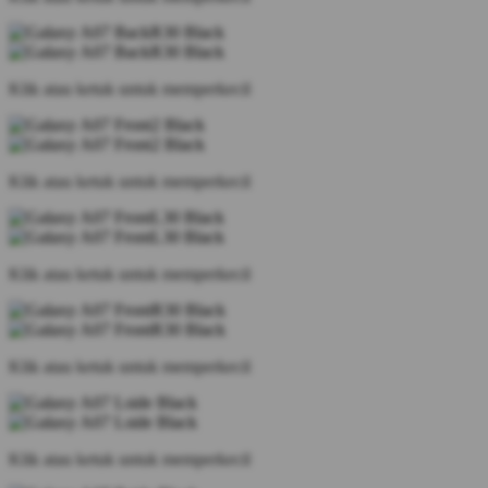
Klik atau ketuk untuk memperkecil
Klik atau ketuk untuk memperkecil
Klik atau ketuk untuk memperkecil
Klik atau ketuk untuk memperkecil
Klik atau ketuk untuk memperkecil