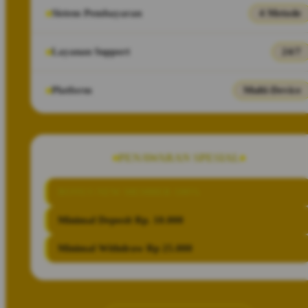
Sistem Pembayaran
4 Metode
Layanan Support
24/7
Platform
Multi-Device
PENAWARAN SPESIAL
BONUS NEW MEMBER 100%
Minimal Deposit Rp. 10.000
Minimal Withdraw Rp 25.000