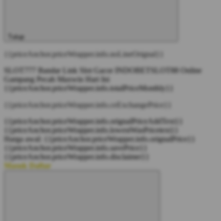
Tutup
{{priceAnchor.priceWrapper.info.noLineOrignal}}
SLOT777 Bandar Link Slot Gacor INDOBETSLOT88 Online
Gampang Pecah Maxwin Hari Ini
{{priceAnchor.priceWrapper.info.totalPriceMonthly}}
{{priceAnchor.priceWrapper.info.ceExchangePrice}}
{{priceAnchor.priceWrapper.info.orignalPriceAddText}}
{{priceAnchor.priceWrapper.info.lowestWasPricetext}}
Harga awal:
{{priceAnchor.priceWrapper.info.orignalPrice}}
{{priceAnchor.priceWrapper.info.savePrice}}
{{priceAnchor.priceWrapper.info.disclaimer}}
Masuk
Daftar