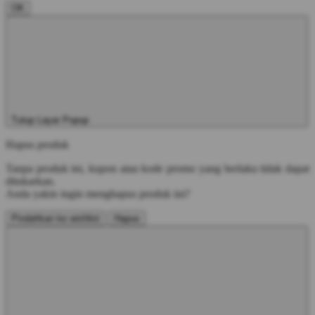
OK
Tutup Layar Popup
Hapus produk
Tanpa produk ini, kupon atau kode promo yang berlaku tidak dapat
ditukarkan.
Anda yakin ingin menghapus produk ini?
Pindahkan ke wishlist
Hapus