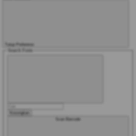
Tutup Preferensi
Search Form
Kosongkan
Scan Barcode