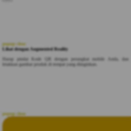
popup close
Lihat dengan Augmented Reality
Harap pindai Kode QR dengan perangkat mobile Anda, dan
letakkan gambar produk di tempat yang diinginkan.
popup close