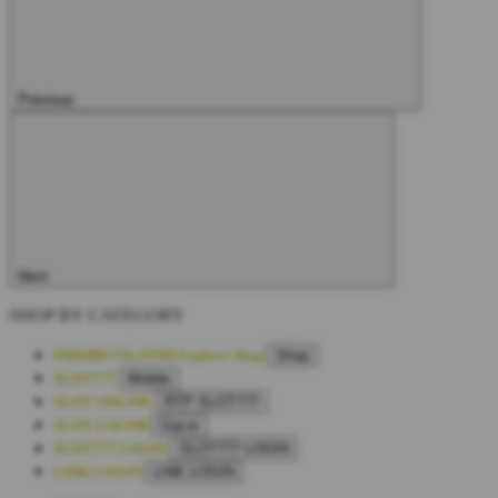
Previous
Next
SHOP BY CATEGORY
INDOBETSLOT88
Explore Shop
Shop
SLOT777
Mobile
SLOT ONLINE
RTP SLOT777
SLOT GACOR
Gacor
SLOT777 LOGIN
SLOT777 LOGIN
LINK LOGIN
LINK LOGIN