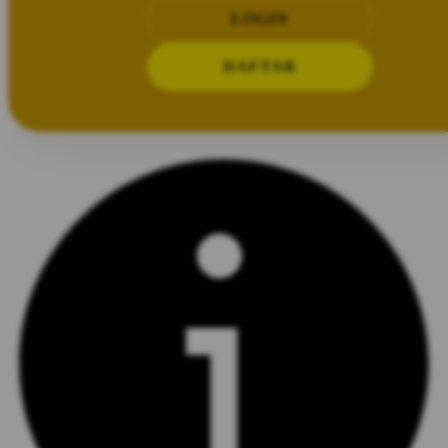
LOGIN
DAFTAR