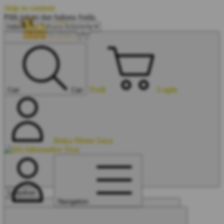
Skip to content
Pilih lokasi dan bahasa Anda.
Troli
Login
Cari
Cari
Buka Menu Saya
Lanjutkan
Navigation